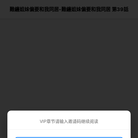
難纏姐妹偏要和我同居-難纏姐妹偏要和我同居 第39話
VIP章节请输入邀请码继续阅读