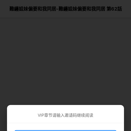
難纏姐妹偏要和我同居-難纏姐妹偏要和我同居 第62話
VIP章节请输入邀请码继续阅读