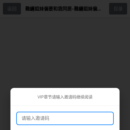
返回
難纏姐妹偏要和我同居-難纏姐妹偏要和我同居 第5話
目录
VIP章节请输入邀请码继续阅读